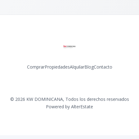
Comprar
Propiedades
Alquilar
Blog
Contacto
Facebook
Instagram
LinkedIn
YouTube
©
2026
KW DOMINICANA
,
Todos los derechos reservados
Powered by
AlterEstate