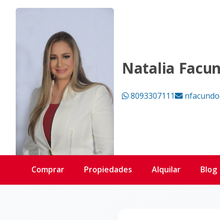
Página no encontrada - KW DOMINICANA
Natalia Facu
8093307111
nfacundo
Comprar
Propiedades
Alquilar
Blog