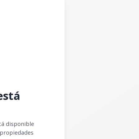
está
tá disponible
 propiedades