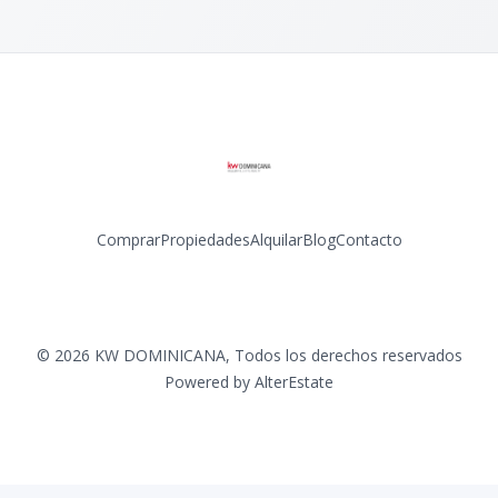
Comprar
Propiedades
Alquilar
Blog
Contacto
Facebook
Instagram
LinkedIn
YouTube
©
2026
KW DOMINICANA
,
Todos los derechos reservados
Powered by
AlterEstate