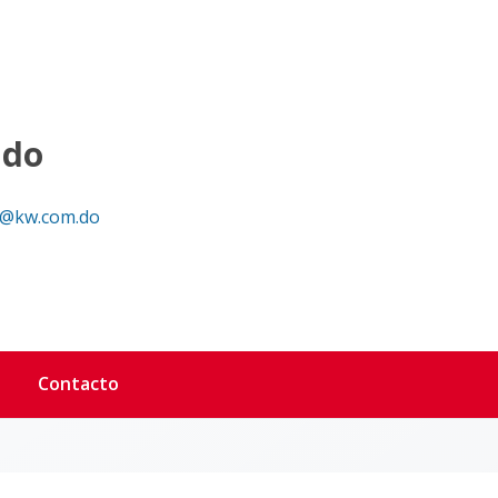
ndo
@kw.com.do
Contacto