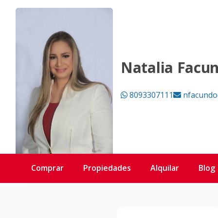
Página no encontrada - KW DOMINICANA
Natalia Facu
8093307111
nfacundo
Comprar
Propiedades
Alquilar
Blog