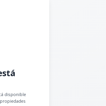
está
tá disponible
 propiedades