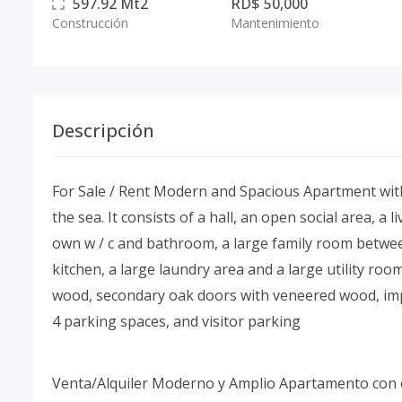
597.92
Mt2
RD$ 50,000
Construcción
Mantenimiento
Descripción
For Sale / Rent Modern and Spacious Apartment with
the sea. It consists of a hall, an open social area, 
own w / c and bathroom, a large family room betwee
kitchen, a large laundry area and a large utility ro
wood, secondary oak doors with veneered wood, impo
4 parking spaces, and visitor parking
Venta/Alquiler Moderno y Amplio Apartamento con es