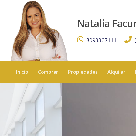
Apartment for sale/rent in Anacaona with majestic views of
Natalia Fac
8093307111
Inicio
Comprar
Propiedades
Alquilar