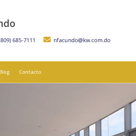
 the sea and the city Venta/Alquiler Apto en la Anacaona co
undo
(809) 685-7111
nfacundo@kw.com.do
Blog
Contacto