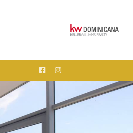
n majestuosa vista hacia el mar y la ciudad - KW DOMINICANA