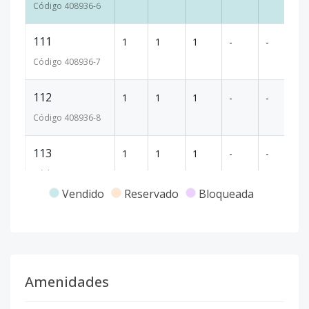
Código
408936
-6
111
1
1
1
-
-
1
Código
408936
-7
112
1
1
1
-
-
2
Código
408936
-8
113
1
1
1
-
-
9
Código
408936
-9
Vendido
Reservado
Bloqueada
114
1
1
1
-
-
9
Código
408936
-10
115
1
1
1
-
-
8
Amenidades
Código
408936
-11