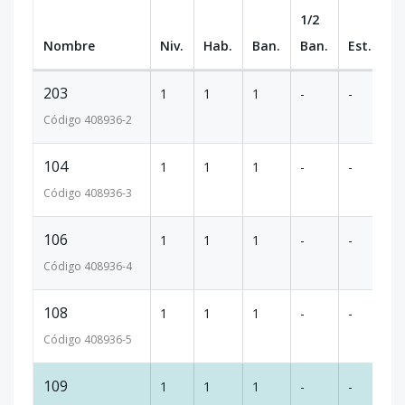
1/2
Nombre
Niv.
Hab.
Ban.
Ban.
Est.
m
203
1
1
1
-
-
1
Código
408936
-2
104
1
1
1
-
-
5
Código
408936
-3
106
1
1
1
-
-
1
Código
408936
-4
108
1
1
1
-
-
9
Código
408936
-5
109
1
1
1
-
-
9