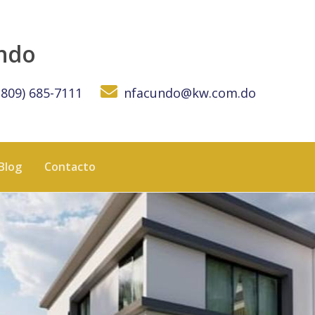
undo
(809) 685-7111
nfacundo@kw.com.do
Blog
Contacto