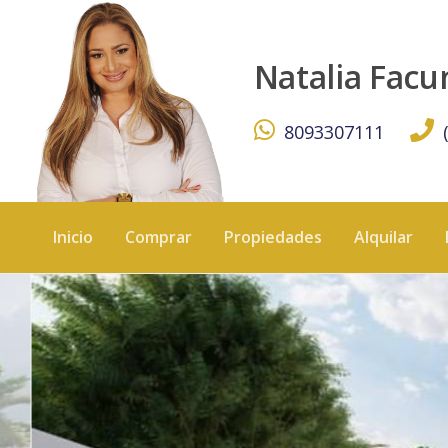
CASA EN VENTA ARROYO HONDO III - KW DOMINICANA
Natalia Fac
8093307111
Inicio
Comprar
Propiedades
Alquilar