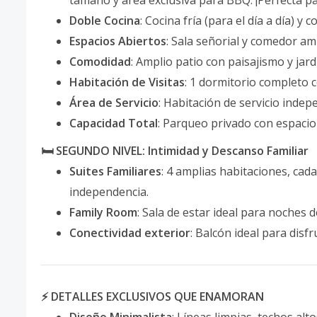
tamaño y área exclusiva para BBQ. ¡Perfecta pa
Doble Cocina
: Cocina fría (para el día a día) y
Espacios Abiertos
: Sala señorial y comedor amp
Comodidad
: Amplio patio con paisajismo y jardi
Habitación de Visitas
: 1 dormitorio completo c
Área de Servicio
: Habitación de servicio inde
Capacidad Total
: Parqueo privado con espacio
🛏️ SEGUNDO NIVEL: Intimidad y Descanso Familiar
Suites Familiares
: 4 amplias habitaciones, cad
independencia.
Family Room
: Sala de estar ideal para noches d
Conectividad exterior
: Balcón ideal para disfr
⚡ DETALLES EXCLUSIVOS QUE ENAMORAN
Diseño Minimalista
: Líneas limpias, techos al