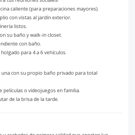
ra tus reuniones sociales!
 cocina caliente (para preparaciones mayores).
lio con vistas al jardín exterior.
nería listos.
on su baño y walk-in closet.
pendiente con baño.
 holgado para 4 a 6 vehículos.
a una con su propio baño privado para total
e películas o videojuegos en familia.
utar de la brisa de la tarde.
tos y acabados de primera calidad que aportan luz