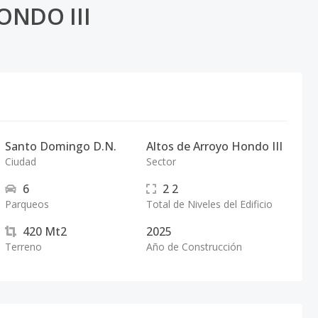
ONDO III
Santo Domingo D.N.
Altos de Arroyo Hondo III
Ciudad
Sector
6
2
2
Parqueos
Total de Niveles del Edificio
420
Mt2
2025
Terreno
Año de Construcción