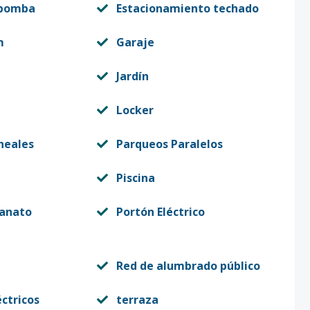
 bomba
Estacionamiento techado
m
Garaje
Jardín
Locker
neales
Parqueos Paralelos
Piscina
lanato
Portón Eléctrico
Red de alumbrado público
éctricos
terraza