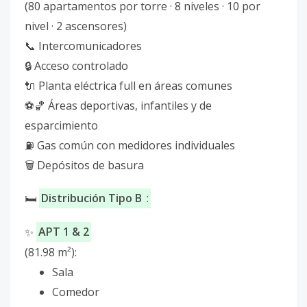
(80 apartamentos por torre · 8 niveles · 10 por
nivel · 2 ascensores)
📞 Intercomunicadores
🔒 Acceso controlado
🔌 Planta eléctrica full en áreas comunes
⚽🏀 Áreas deportivas, infantiles y de
esparcimiento
⛽ Gas común con medidores individuales
🗑️ Depósitos de basura
🛏️
Distribución Tipo B
:
✨
APT 1 & 2
(81.98 m²):
Sala
Comedor