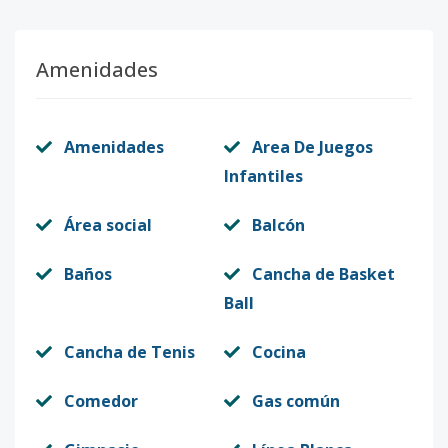
T4
-
3
2
-
1
1
Amenidades
Código
412884
-11
T4
-
3
2
-
1
1
Amenidades
Area De Juegos
Código
412884
-12
Infantiles
T4
-
3
2
1
2
1
Área social
Balcón
Código
412884
-13
Baños
Cancha de Basket
T4
-
3
2
1
2
1
Ball
Código
412884
-14
Cancha de Tenis
Cocina
T4
-
-
-
-
1
1
Código
Comedor
412884
-15
Gas común