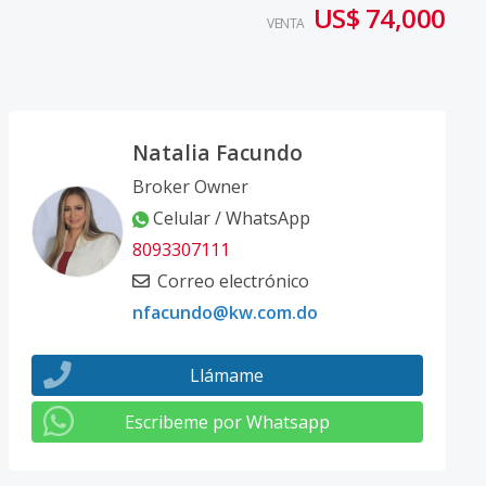
US$ 74,000
VENTA
Natalia Facundo
Broker Owner
Celular / WhatsApp
8093307111
Correo electrónico
nfacundo@kw.com.do
Llámame
Escribeme por Whatsapp