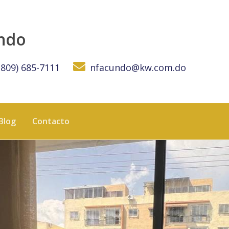
undo
(809) 685-7111
nfacundo@kw.com.do
Blog
Contacto