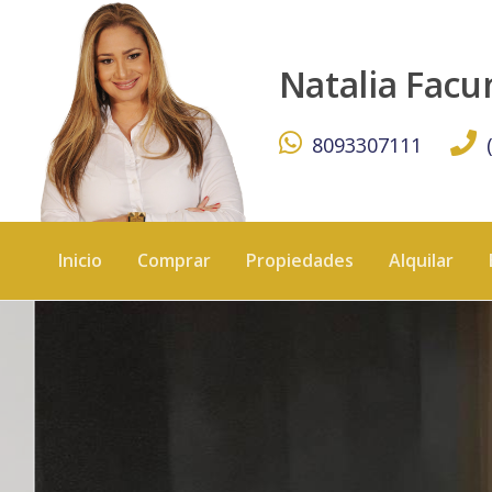
APARTAMENTO DE VENTAS - KW DOMINICANA
Natalia Fac
8093307111
Inicio
Comprar
Propiedades
Alquilar