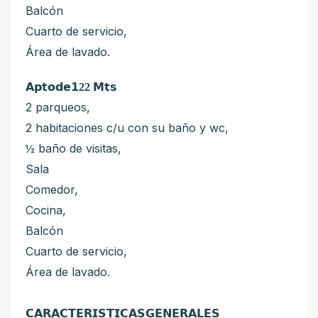
Balcón
Cuarto de servicio,
Área de lavado.
𝗔𝗽𝘁𝗼𝗱𝗲
𝟭22 𝗠
𝘁𝘀
2 parqueos,
2 habitaciones c/u con su baño y wc,
½ baño de visitas,
Sala
Comedor,
Cocina,
Balcón
Cuarto de servicio,
Área de lavado.
𝗖𝗔𝗥𝗔𝗖𝗧𝗘𝗥𝗜𝗦𝗧𝗜𝗖𝗔𝗦𝗚𝗘𝗡𝗘𝗥𝗔𝗟𝗘𝗦