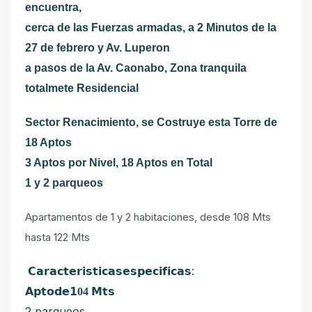
encuentra,
cerca de las Fuerzas armadas, a 2 Minutos de la
27 de febrero y Av. Luperon
a pasos de la Av. Caonabo, Zona tranquila
totalmete Residencial
Sector Renacimiento, se Costruye esta Torre de
18 Aptos
3 Aptos por Nivel, 18 Aptos en Total
1 y 2 parqueos
Apartamentos de 1 y 2 habitaciones, desde 108 Mts
hasta 122 Mts
:
𝗖𝗮𝗿𝗮𝗰𝘁𝗲𝗿𝗶𝘀𝘁𝗶𝗰𝗮𝘀𝗲𝘀𝗽𝗲𝗰𝗶𝗳𝗶𝗰𝗮𝘀
𝗔𝗽𝘁𝗼𝗱𝗲
𝟭04
𝗠𝘁𝘀
2 parqueos,