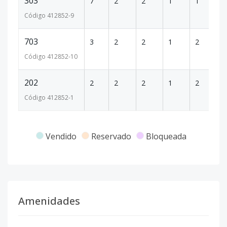
303
7
2
2
1
1
1
Código
412852
-9
703
3
2
2
1
2
1
Código
412852
-10
202
2
2
2
1
2
1
Código
412852
-1
Vendido
Reservado
Bloqueada
Amenidades