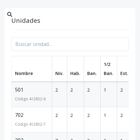
Unidades
1/2
Nombre
Niv.
Hab.
Ban.
Ban.
Est.
m
501
2
2
2
1
2
1
Código
412852
-6
702
2
2
2
1
2
1
Código
412852
-7