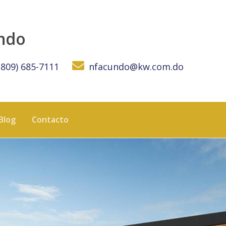
 KW DOMINICANA
undo
(809) 685-7111
nfacundo@kw.com.do
Blog
Contacto