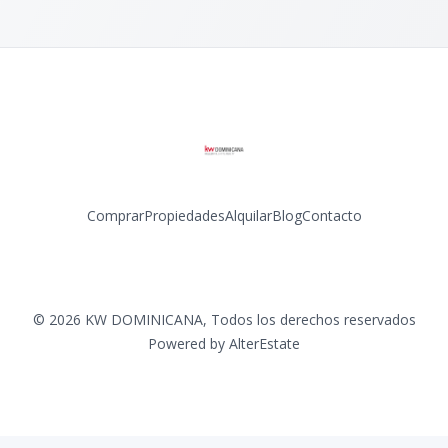
Comprar
Propiedades
Alquilar
Blog
Contacto
Facebook
Instagram
LinkedIn
YouTube
©
2026
KW DOMINICANA
,
Todos los derechos reservados
Powered by
AlterEstate