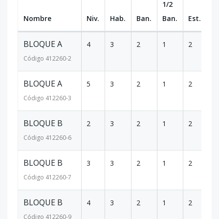
1/2
Nombre
Niv.
Hab.
Ban.
Ban.
Est.
m
BLOQUE A
4
3
2
1
2
1
Código
412260
-2
BLOQUE A
5
3
2
1
2
1
Código
412260
-3
BLOQUE B
2
3
2
1
2
1
Código
412260
-6
BLOQUE B
3
3
2
1
2
1
Código
412260
-7
BLOQUE B
4
3
2
1
2
1
Código
412260
-9