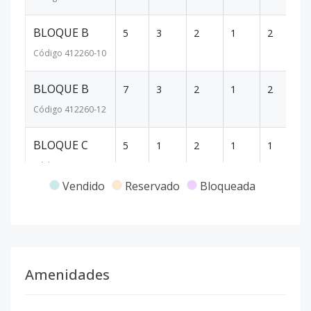
BLOQUE B
5
3
2
1
2
1
Código
412260
-10
BLOQUE B
7
3
2
1
2
1
Código
412260
-12
BLOQUE C
5
1
2
1
1
5
Código
412260
-16
Vendido
Reservado
Bloqueada
BLOQUE C
8
3
2
1
2
12
Código
412260
-19
BLOQUE A
3
3
2
1
2
14
Amenidades
Código
412260
-1