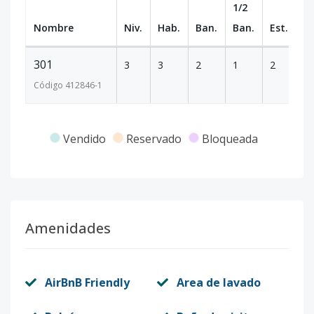
1/2
Nombre
Niv.
Hab.
Ban.
Ban.
Est.
m
301
3
3
2
1
2
1
Código
412846
-1
Vendido
Reservado
Bloqueada
Amenidades
AirBnB Friendly
Area de lavado