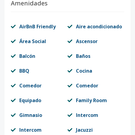
Amenidades
Código
413104
-11
C-01
1
2
2
-
1
90
AirBnB Friendly
Aire acondicionado
Código
413104
-12
Área Social
Ascensor
C-02
2
2
2
-
1
90
Código
413104
-13
Balcón
Baños
C-03
3
2
2
-
1
90
BBQ
Cocina
Código
413104
-14
Comedor
Comedor
A-01
1
2
2
-
1
90
Equipado
Family Room
Código
413104
-1
Gimnasio
Intercom
Intercom
Jacuzzi