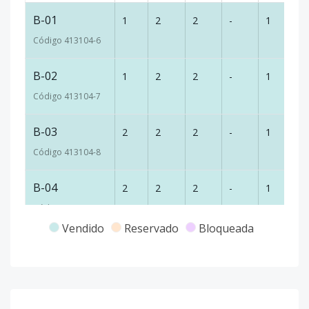
B-01
1
2
2
-
1
90
Código
413104
-6
B-02
1
2
2
-
1
90
Código
413104
-7
B-03
2
2
2
-
1
90
Código
413104
-8
B-04
2
2
2
-
1
90
Código
413104
-9
Vendido
Reservado
Bloqueada
B-05
3
2
2
-
1
90
Código
413104
-10
B-06
3
2
2
-
1
90