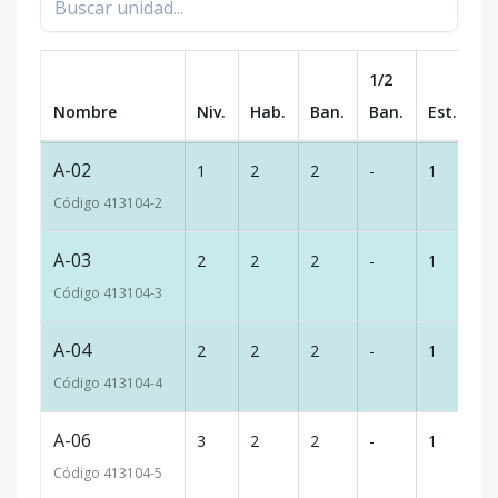
1/2
Nombre
Niv.
Hab.
Ban.
Ban.
Est.
m
A-02
1
2
2
-
1
90
Código
413104
-2
A-03
2
2
2
-
1
90
Código
413104
-3
A-04
2
2
2
-
1
90
Código
413104
-4
A-06
3
2
2
-
1
90
Código
413104
-5