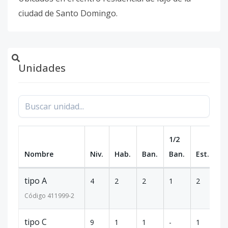
ciudad de Santo Domingo.
Unidades
1/2
Nombre
Niv.
Hab.
Ban.
Ban.
Est.
m
tipo A
4
2
2
1
2
1
Código
411999
-2
tipo C
9
1
1
-
1
45