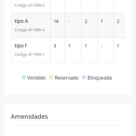
Código
411999
-3
tipo A
16
-
2
1
2
1
Código
411999
-4
tipo f
3
1
1
-
1
40
Código
411999
-1
Vendido
Reservado
Bloqueada
Amenidades