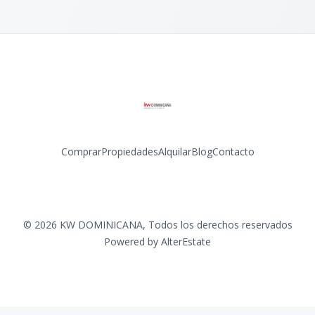
Comprar
Propiedades
Alquilar
Blog
Contacto
Facebook
Instagram
LinkedIn
YouTube
©
2026
KW DOMINICANA
,
Todos los derechos reservados
Powered by
AlterEstate