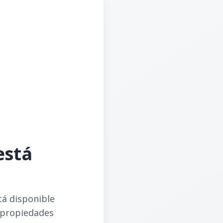
está
tá disponible
 propiedades