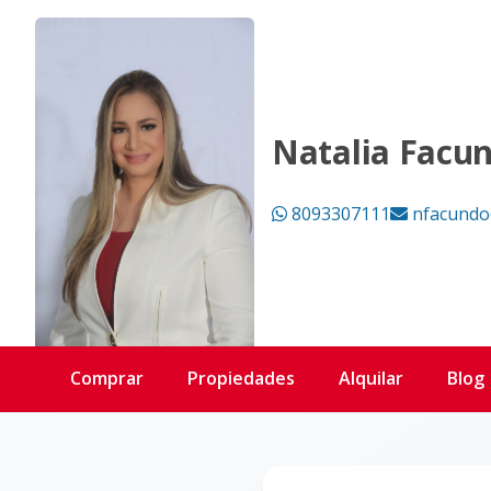
Página no encontrada - KW DOMINICANA
Natalia Facu
8093307111
nfacundo
Comprar
Propiedades
Alquilar
Blog