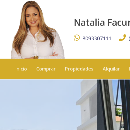
Edificio de nueve apartamentos en lugar seguro y céntrico 
Natalia Fac
8093307111
Inicio
Comprar
Propiedades
Alquilar