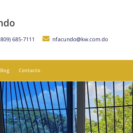
de Santiago de los Caballeros, ideal para inversión - KW D
undo
(809) 685-7111
nfacundo@kw.com.do
Blog
Contacto