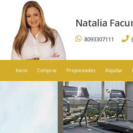
En Evaristo Morales. Proyecto residencial moderno en una 
Natalia Fac
8093307111
Inicio
Comprar
Propiedades
Alquilar