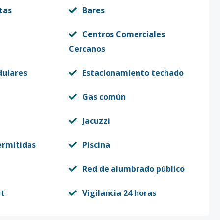
1
63
-
US$ 190,000
tas
Bares
Centros Comerciales
Cercanos
dulares
Estacionamiento techado
a
Gas común
Jacuzzi
ermitidas
Piscina
Red de alumbrado público
et
Vigilancia 24 horas