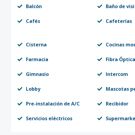
C9
9
1
-
-
Balcón
Baño de visi
Código
413235
-12
Cafés
Cafeterías
Cisterna
Cocinas mo
Farmacia
Fibra Óptic
Gimnasio
Intercom
Lobby
Mascotas p
Pre-instalación de A/C
Recibidor
Servicios eléctricos
Supermark