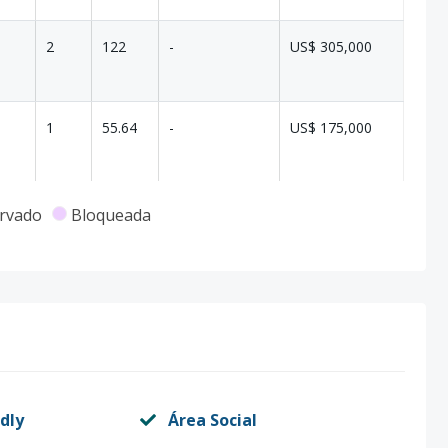
2
122
-
US$ 305,000
1
55.64
-
US$ 175,000
1
55.64
-
US$ 175,000
rvado
Bloqueada
1
62.67
-
US$ 205,000
1
55
-
US$ 180,000
dly
Área Social