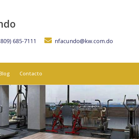
de las zonas más exclusivas de Santo Domingo, a solo una 
undo
(809) 685-7111
nfacundo@kw.com.do
Blog
Contacto