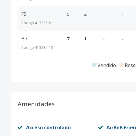
F5
5
2
-
-
Código
413235
-8
B7
7
1
-
-
Código
413235
-13
B8
8
1
-
-
Vendido
Rese
Código
413235
-14
E8
8
1
-
-
Código
413235
-10
Amenidades
B9
9
1
-
-
Código
413235
-11
Acceso controlado
AirBnB Frien