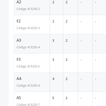
A2
2
2
-
-
Código
413235
-2
F2
2
2
-
-
Código
413235
-3
A3
3
2
-
-
Código
413235
-4
F3
3
2
-
-
Código
413235
-5
A4
4
2
-
-
Código
413235
-6
A5
5
2
-
-
Código
413235
-7