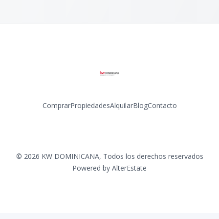
Comprar
Propiedades
Alquilar
Blog
Contacto
Facebook
Instagram
LinkedIn
YouTube
©
2026
KW DOMINICANA
,
Todos los derechos reservados
Powered by
AlterEstate