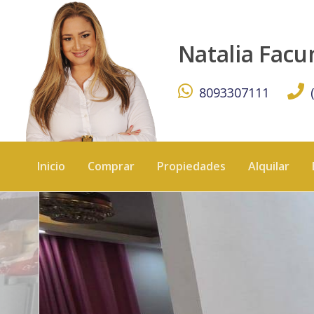
Espectacular Casa en Prado Oriental - KW DOMINICANA
Natalia Fac
8093307111
Inicio
Comprar
Propiedades
Alquilar