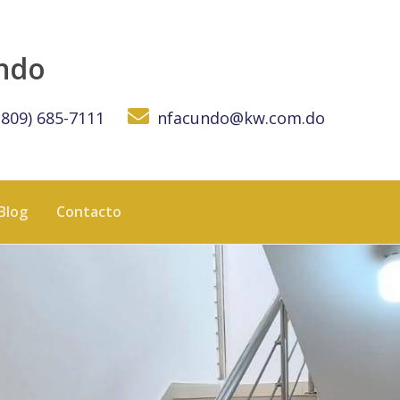
undo
(809) 685-7111
nfacundo@kw.com.do
Blog
Contacto