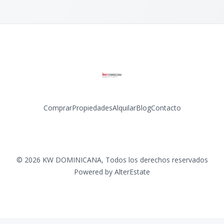
Comprar
Propiedades
Alquilar
Blog
Contacto
Facebook
Instagram
LinkedIn
YouTube
©
2026
KW DOMINICANA
,
Todos los derechos reservados
Powered by
AlterEstate