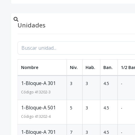
Unidades
Nombre
Niv.
Hab.
Ban.
1/2 Ba
1-Bloque-A 301
3
3
4.5
-
Código
413202
-3
1-Bloque-A 501
5
3
4.5
-
Código
413202
-4
1-Bloque-A 701
7
3
4.5
-