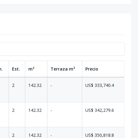
n.
Est.
m²
Terraza
m²
Precio
2
142.32
-
US$ 333,740.4
2
142.32
-
US$ 342,279.6
2
142.32
-
US$ 350,818.8