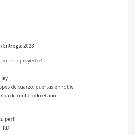
n Entrega: 2028
 no otro proyecto?
 ley
opes de cuarzo, puertas en roble
anda de renta todo el año
u perfil.
l RD