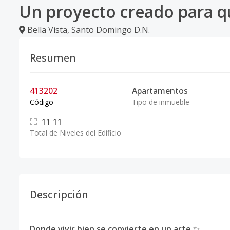
Un proyecto creado para q
Bella Vista
,
Santo Domingo D.N.
Resumen
413202
Apartamentos
Código
Tipo de inmueble
11
11
Total de Niveles del Edificio
Descripción
Donde vivir bien se convierte en un arte
✨