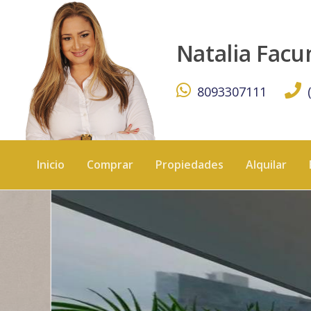
Un proyecto creado para quienes exigen más - KW DOMIN
Natalia Fac
8093307111
Inicio
Comprar
Propiedades
Alquilar