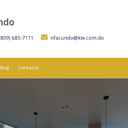
ICANA
undo
(809) 685-7111
nfacundo@kw.com.do
Blog
Contacto