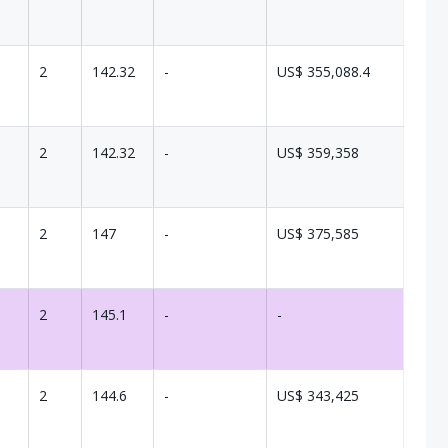
2
142.32
-
US$ 355,088.4
2
142.32
-
US$ 359,358
2
147
-
US$ 375,585
2
145.1
-
-
2
144.6
-
US$ 343,425