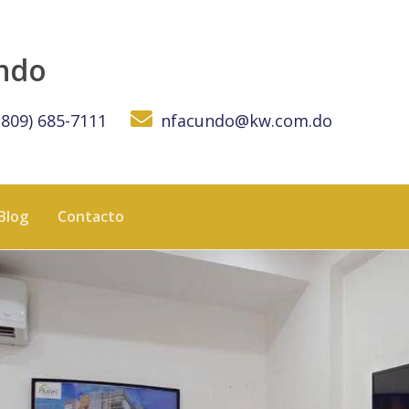
MINICANA
undo
(809) 685-7111
nfacundo@kw.com.do
Blog
Contacto