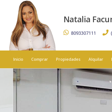
Local comercial en Alquiler, Autopista San Isidro - KW DO
Natalia Fac
8093307111
Inicio
Comprar
Propiedades
Alquilar