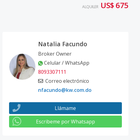
US$ 675
ALQUILER
Natalia Facundo
Broker Owner
Celular / WhatsApp
8093307111
Correo electrónico
nfacundo@kw.com.do
Llámame
Escribeme por Whatsapp