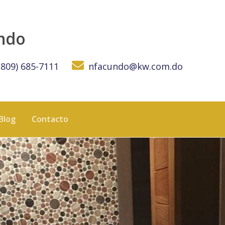
undo
(809) 685-7111
nfacundo@kw.com.do
Blog
Contacto