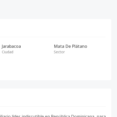
Jarabacoa
Mata De Plátano
Ciudad
Sector
liario líder indiscutible en República Dominicana, para