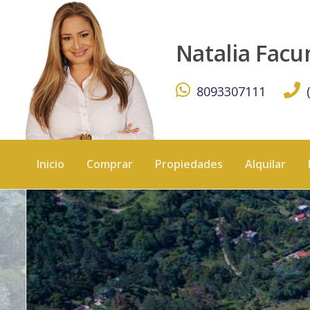
Monte Sierra - KW DOMINICANA
Natalia Fac
8093307111
Inicio
Comprar
Propiedades
Alquilar