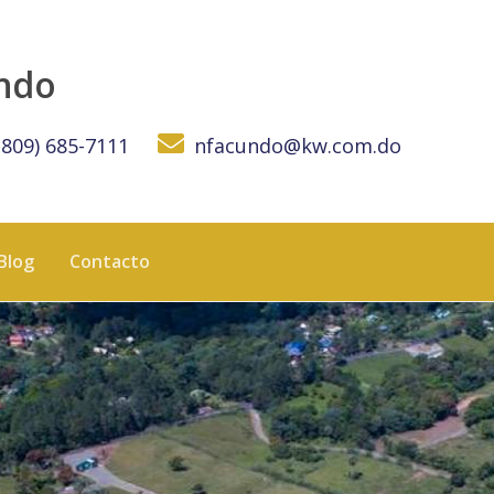
undo
(809) 685-7111
nfacundo@kw.com.do
Blog
Contacto