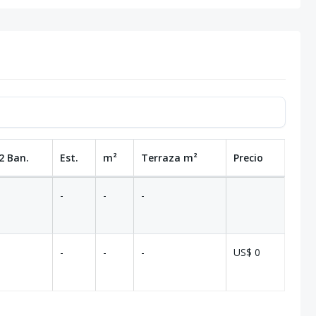
2 Ban.
Est.
m²
Terraza
m²
Precio
-
-
-
-
-
-
US$ 0