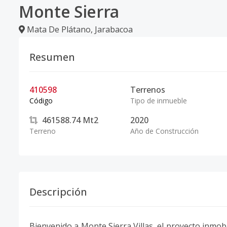
Monte Sierra
Mata De Plátano
,
Jarabacoa
Resumen
410598
Terrenos
Código
Tipo de inmueble
461588.74
Mt2
2020
Terreno
Año de Construcción
Descripción
Bienvenido a Monte Sierra Villas, el proyecto inmobi