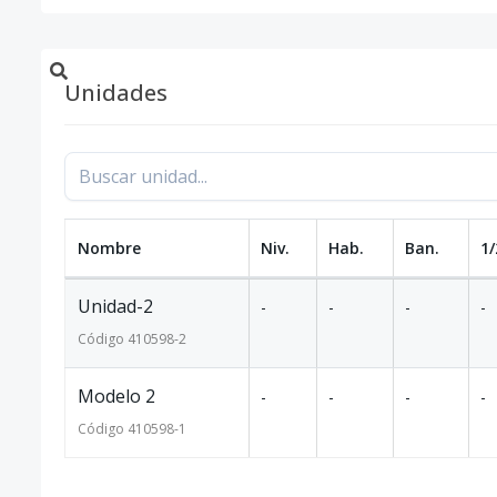
Unidades
Nombre
Niv.
Hab.
Ban.
1/
Unidad-2
-
-
-
-
Código
410598
-2
Modelo 2
-
-
-
-
Código
410598
-1