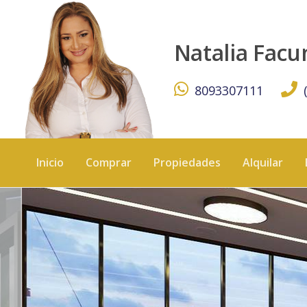
TORRE DE APARTAMENTO EN LA JULIA - KW DOMINICANA
Natalia Fac
8093307111
Inicio
Comprar
Propiedades
Alquilar