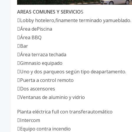
AREAS COMUNES Y SERVICIO
S
Lobby hotelero,finamente terminado yamueblado.
Área dePiscina
Área BBQ
Bar
Área terraza techada
Gimnasio equipado
Uno y dos parqueos según tipo deapartamento.
Puerta a control remoto
Dos ascensores
Ventanas de aluminio y vidrio
Planta eléctrica full con transferautomático
Intercom
Equipo contra incendio