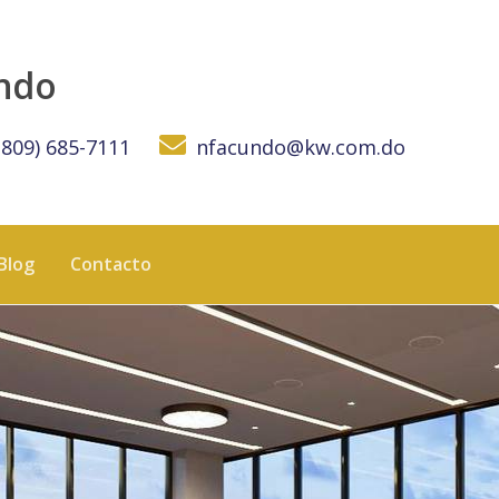
undo
(809) 685-7111
nfacundo@kw.com.do
Blog
Contacto