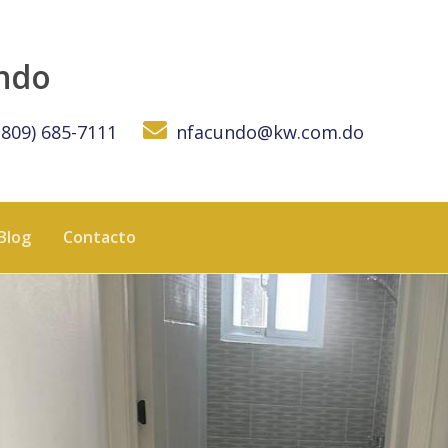
undo
(809) 685-7111
nfacundo@kw.com.do
Blog
Contacto