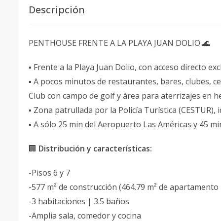
Descripción
PENTHOUSE FRENTE A LA PLAYA JUAN DOLIO 🌊
▪︎ Frente a la Playa Juan Dolio, con acceso directo e
▪︎ A pocos minutos de restaurantes, bares, clubes, 
Club con campo de golf y área para aterrizajes en he
▪︎ Zona patrullada por la Policía Turística (CESTUR), i
▪︎ A sólo 25 min del Aeropuerto Las Américas y 45 
🏢
Distribución y características:
-Pisos 6 y 7
-577 m² de construcción (464.79 m² de apartamento 
-3 habitaciones | 3.5 baños
-Amplia sala, comedor y cocina