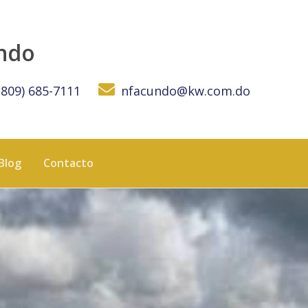
NICANA
undo
(809) 685-7111
nfacundo@kw.com.do
Blog
Contacto