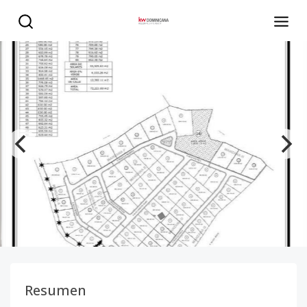
Felix Aurelio Bautista Rodriguez - KW DOMINICANA
Resumen