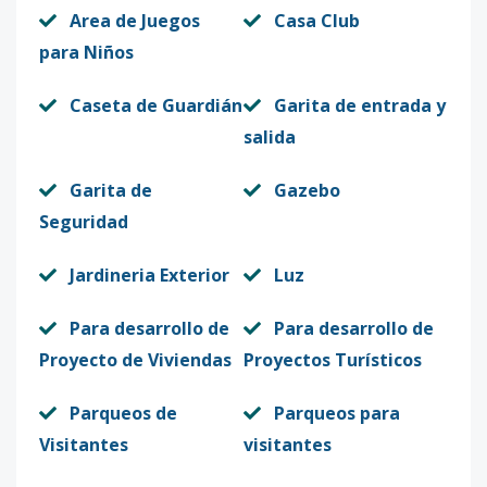
SOLAR 31
-
-
-
-
-
78
Area de Juegos
Casa Club
Código
409991
-13
para Niños
SOLAR 30
-
-
-
-
-
59
Caseta de Guardián
Garita de entrada y
Código
409991
-14
salida
SOLAR 29
-
-
-
-
-
5
Garita de
Gazebo
Código
409991
-15
Seguridad
SOLAR 28
-
-
-
-
-
5
Jardineria Exterior
Luz
Código
409991
-16
Para desarrollo de
Para desarrollo de
SOLAR 27
-
-
-
-
-
5
Proyecto de Viviendas
Proyectos Turísticos
Código
409991
-17
Parqueos de
Parqueos para
SOLAR 26
-
-
-
-
-
5
Visitantes
visitantes
Código
409991
-18