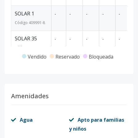
SOLAR 1
-
-
-
-
-
64
Código
409991
-8
SOLAR 35
-
-
-
-
-
-
Código
409991
-9
Vendido
Reservado
Bloqueada
SOLAR 34
-
-
-
-
-
63
Código
409991
-10
SOLAR 33
-
-
-
-
-
63
Amenidades
Código
409991
-11
SOLAR 32
-
-
-
-
-
13
Agua
Apto para familias
Código
409991
-12
y niños