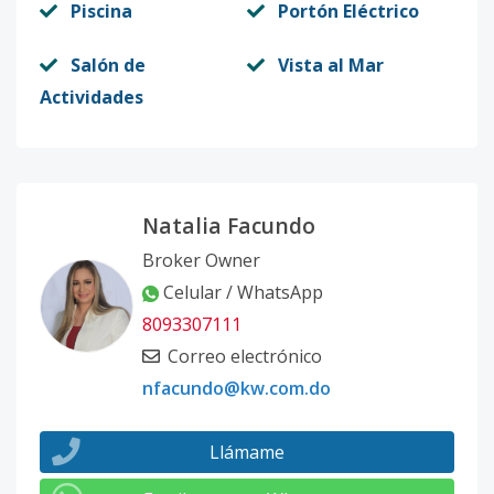
Piscina
Portón Eléctrico
SOLAR 25
-
-
-
-
-
5
Salón de
Vista al Mar
Código
409991
-19
Actividades
SOLAR 24
-
-
-
-
-
5
Código
409991
-20
SOLAR 23
Natalia Facundo
-
-
-
-
-
5
Código
409991
-21
Broker Owner
Celular / WhatsApp
SOLAR 22
-
-
-
-
-
5
8093307111
Código
409991
-22
Correo electrónico
nfacundo@kw.com.do
SOLAR 21
-
-
-
-
-
5
Código
409991
-23
Llámame
SOLAR 20
-
-
-
-
-
50