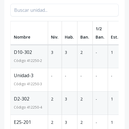
1/2
Nombre
Niv.
Hab.
Ban.
Ban.
Est.
m
D10-302
3
3
2
-
1
7
Código
412250
-2
Unidad-3
-
-
-
-
-
-
Código
412250
-3
D2-302
2
3
2
-
1
7
Código
412250
-4
E25-201
2
3
2
-
1
7