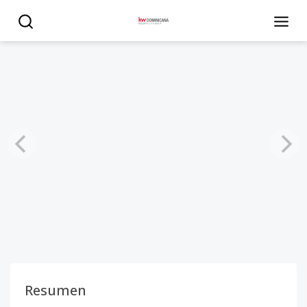
Proyecto en Piantini - KW DOMINICANA
Resumen