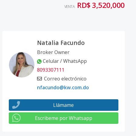
RD$ 3,520,000
VENTA
Natalia Facundo
Broker Owner
Celular / WhatsApp
8093307111
Correo electrónico
nfacundo@kw.com.do
Llámame
Escribeme por Whatsapp