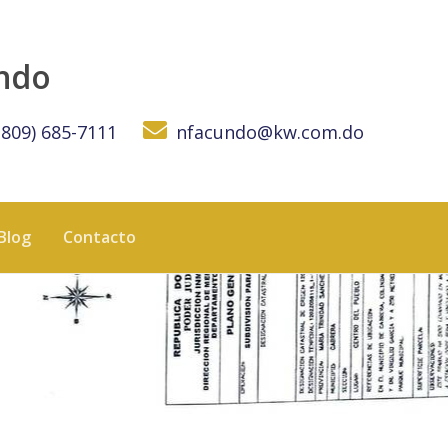
undo
(809) 685-7111
nfacundo@kw.com.do
Blog
Contacto