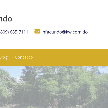
undo
(809) 685-7111
nfacundo@kw.com.do
Blog
Contacto