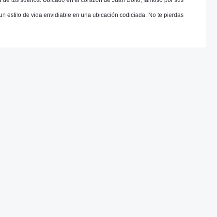
asa de tus sueños. Ubicado en el corazón de Juan Dolio, famoso por sus
n estilo de vida envidiable en una ubicación codiciada. No te pierdas