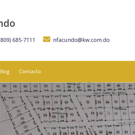
undo
(809) 685-7111
nfacundo@kw.com.do
Blog
Contacto