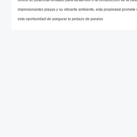
ofrece un potencial ilimitado para desarrollo o la construcción de la c
impresionantes playas y su vibrante ambiente, esta propiedad promete u
esta oportunidad de asegurar tu pedazo de paraíso