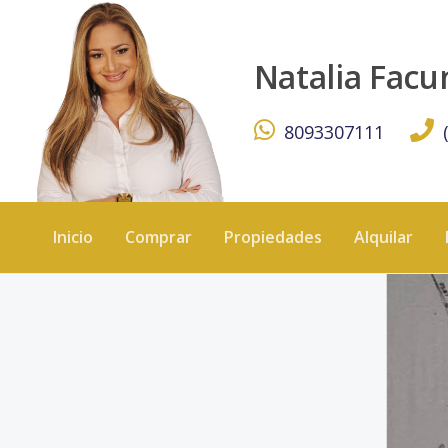
TERRENO EN VENTA - KW DOMINICANA
Natalia Fac
8093307111
Inicio
Comprar
Propiedades
Alquilar