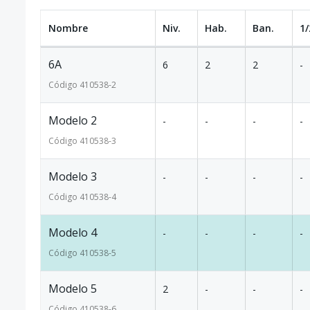
Nombre
Niv.
Hab.
Ban.
1/
6A
6
2
2
-
Código
410538
-2
Modelo 2
-
-
-
-
Código
410538
-3
Modelo 3
-
-
-
-
Código
410538
-4
Modelo 4
-
-
-
-
Código
410538
-5
Modelo 5
2
-
-
-
Código
410538
-6