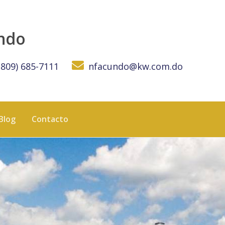
undo
(809) 685-7111
nfacundo@kw.com.do
Blog
Contacto