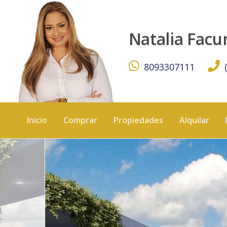
TORRE MERAKI II - KW DOMINICANA
Natalia Fac
8093307111
Inicio
Comprar
Propiedades
Alquilar