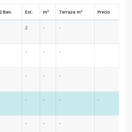
2 Ban.
Est.
m²
Terraza
m²
Precio
2
-
-
-
-
-
-
-
-
-
-
-
-
-
-
-