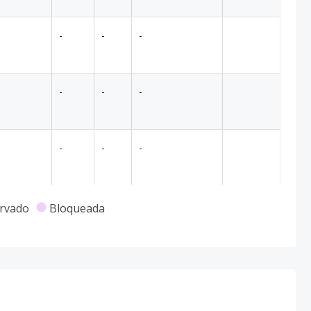
-
-
-
-
-
-
-
-
-
rvado
Bloqueada