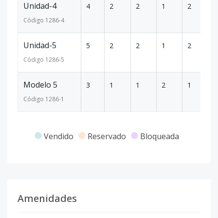
Unidad-4
4
2
2
1
2
1
Código
1286
-4
Unidad-5
5
2
2
1
2
1
Código
1286
-5
Modelo 5
3
1
1
2
1
6
Código
1286
-1
Vendido
Reservado
Bloqueada
Amenidades