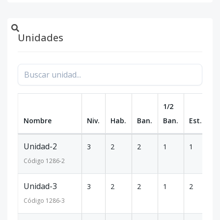
Unidades
1/2
Nombre
Niv.
Hab.
Ban.
Ban.
Est.
m
Unidad-2
3
2
2
1
1
9
Código
1286
-2
Unidad-3
3
2
2
1
2
1
Código
1286
-3