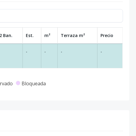
2 Ban.
Est.
m²
Terraza
m²
Precio
-
-
-
-
rvado
Bloqueada