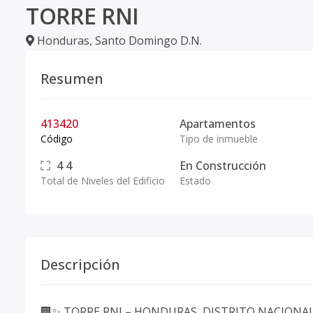
TORRE RNI
Honduras
,
Santo Domingo D.N.
Resumen
413420
Apartamentos
Código
Tipo de inmueble
4
4
En Construcción
Total de Niveles del Edificio
Estado
Descripción
🏢✨ TORRE RNI – HONDURAS, DISTRITO NACIONA