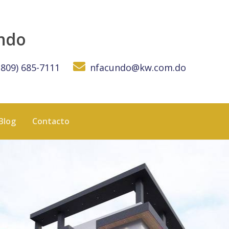
undo
(809) 685-7111
nfacundo@kw.com.do
Blog
Contacto