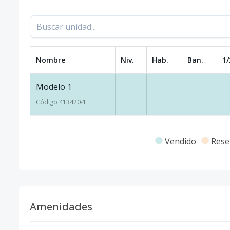
Nombre
Niv.
Hab.
Ban.
1/
Modelo 1
-
-
-
-
Código
413420
-1
Vendido
Rese
Amenidades