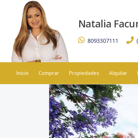
TORRE RNI - KW DOMINICANA
Natalia Fac
8093307111
Inicio
Comprar
Propiedades
Alquilar