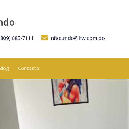
 de Distancia - KW DOMINICANA
undo
(809) 685-7111
nfacundo@kw.com.do
Blog
Contacto