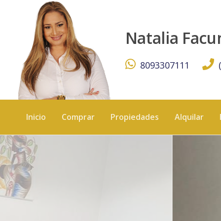
Tu Paraíso en Boca Chica: Comodidad y Playa a Solo Pasos
Natalia Fac
8093307111
Inicio
Comprar
Propiedades
Alquilar