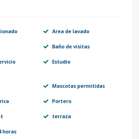
cionado
Area de lavado
Baño de visitas
ervicio
Estudio
Mascotas permitidas
rica
Portero
et
terraza
4 horas