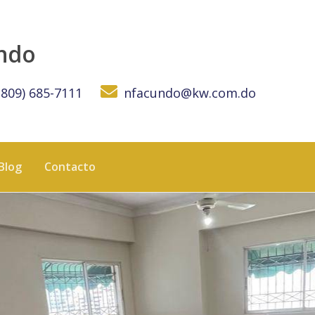
 DOMINICANA
undo
(809) 685-7111
nfacundo@kw.com.do
Blog
Contacto