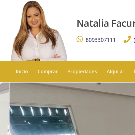
Vendo Pent House clasico Evaristo Morales 459 mt2 - KW
Natalia Fac
8093307111
Inicio
Comprar
Propiedades
Alquilar