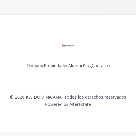
Comprar
Propiedades
Alquilar
Blog
Contacto
Facebook
Instagram
LinkedIn
YouTube
©
2026
KW DOMINICANA
,
Todos los derechos reservados
Powered by
AlterEstate