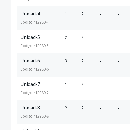
Unidad-4
1
2
-
-
Código
412980
-4
Unidad-5
2
2
-
-
Código
412980
-5
Unidad-6
3
2
-
-
Código
412980
-6
Unidad-7
1
2
-
-
Código
412980
-7
Unidad-8
2
2
-
-
Código
412980
-8