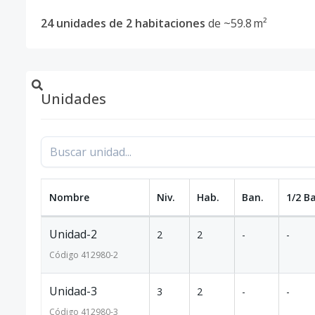
24 unidades de 2 habitaciones
de ~59.8 m²
Unidades
Nombre
Niv.
Hab.
Ban.
1/2 B
Unidad-2
2
2
-
-
Código
412980
-2
Unidad-3
3
2
-
-
Código
412980
-3