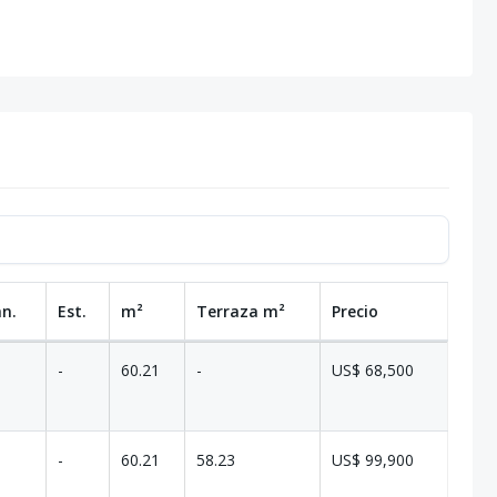
an.
Est.
m²
Terraza
m²
Precio
-
60.21
-
US$ 68,500
-
60.21
58.23
US$ 99,900