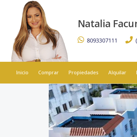
Venta de apartamento pueblo bavaro - KW DOMINICANA
Natalia Fac
8093307111
Inicio
Comprar
Propiedades
Alquilar