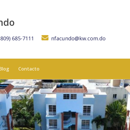
undo
(809) 685-7111
nfacundo@kw.com.do
Blog
Contacto