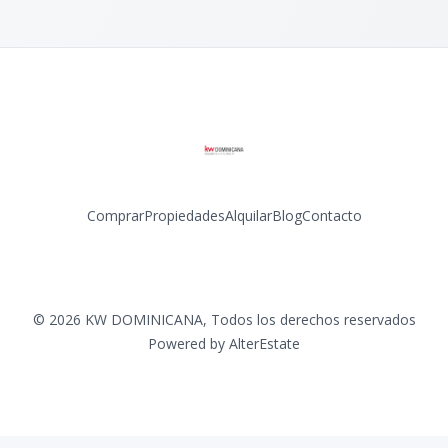
Comprar
Propiedades
Alquilar
Blog
Contacto
Facebook
Instagram
LinkedIn
YouTube
©
2026
KW DOMINICANA
,
Todos los derechos reservados
Powered by
AlterEstate