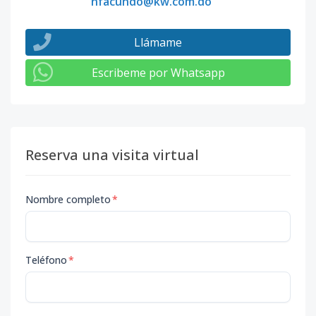
nfacundo@kw.com.do
Llámame
Escribeme por Whatsapp
Reserva una visita virtual
Nombre completo
*
Teléfono
*