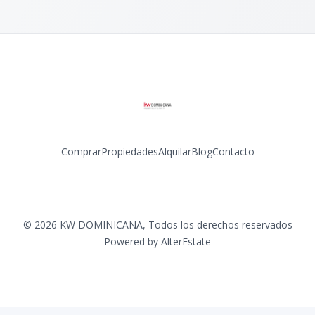
Comprar
Propiedades
Alquilar
Blog
Contacto
Facebook
Instagram
LinkedIn
YouTube
©
2026
KW DOMINICANA
,
Todos los derechos reservados
Powered by
AlterEstate