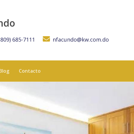
undo
(809) 685-7111
nfacundo@kw.com.do
Blog
Contacto