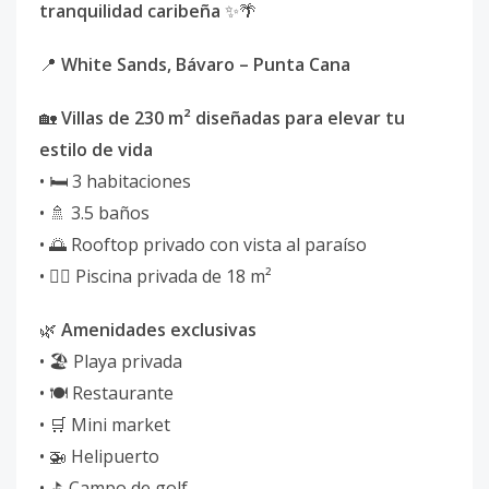
tranquilidad caribeña
✨🌴
📍
White Sands, Bávaro – Punta Cana
🏡
Villas de 230 m² diseñadas para elevar tu
estilo de vida
• 🛏️ 3 habitaciones
• 🚿 3.5 baños
• 🌅 Rooftop privado con vista al paraíso
• 🏊‍♂️ Piscina privada de 18 m²
🌿
Amenidades exclusivas
• 🏖️ Playa privada
• 🍽️ Restaurante
• 🛒 Mini market
• 🚁 Helipuerto
• ⛳ Campo de golf