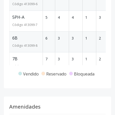
Código
413099
-6
5PH-A
5
4
4
1
3
27
Código
413099
-7
6B
6
3
3
1
2
14
Código
413099
-8
7B
7
3
3
1
2
14
Código
413099
-9
Vendido
Reservado
Bloqueada
8B
8
3
3
1
2
14
Código
413099
-10
8PH-A
8
4
4
1
3
27
Amenidades
Código
413099
-11