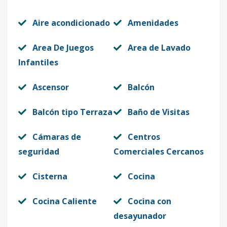
9PH-A
9
4
4
1
3
27
Aire acondicionado
Amenidades
Código
413099
-12
Area De Juegos
Area de Lavado
10A
10
3
3
1
2
14
Infantiles
Código
413099
-13
Ascensor
Balcón
2A
2
3
3
1
2
14
Código
413099
-1
Balcón tipo Terraza
Baño de Visitas
Cámaras de
Centros
seguridad
Comerciales Cercanos
Cisterna
Cocina
Cocina Caliente
Cocina con
desayunador