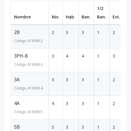
1/2
Nombre
Niv.
Hab.
Ban.
Ban.
Est.
m
2B
2
3
3
1
2
14
Código
413099
-2
3PH-B
3
4
4
1
3
27
Código
413099
-3
3A
3
3
3
1
2
14
Código
413099
-4
4A
4
3
3
1
2
14
Código
413099
-5
5B
5
3
3
1
2
14